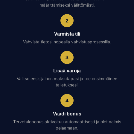
määrittämiseksi välittömästi.
2
Varmista tili
Vahvista tietosi nopealla vahvistusprosessilla.
3
Lisää varoja
Valitse ensisijainen maksutapasi ja tee ensimmäinen
talletuksesi.
4
Vaadi bonus
Tervetulobonus aktivoituu automaattisesti ja olet valmis
pelaamaan.