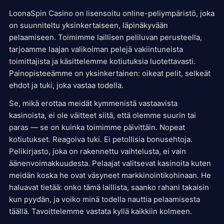
LoonaSpin Casino on lisensoitu online-peliympäristö, joka
on suunniteltu yksinkertaiseen, läpinäkyvään
pelaamiseen. Toimimme laillisen peliluvan perusteella,
tarjoamme laajan valikoiman pelejä vakiintuneista
toimittajista ja käsittelemme kotiutuksia luotettavasti.
Painopisteeämme on yksinkertainen: oikeat pelit, selkeät
ehdot ja tuki, joka vastaa todella.
Se, mikä erottaa meidät kymmenistä vastaavista
kasinoista, ei ole väitteet siitä, että olemme suurin tai
paras — se on kuinka toimimme päivittäin. Nopeat
kotiutukset. Reagoiva tuki. Ei petollisia bonusehtoja.
Pelikirjasto, joka on rakennettu vaihtelusta, ei vain
äänenvoimakkuudesta. Pelaajat valitsevat kasinoita kuten
meidän koska he ovat väsyneet markkinointikohinaan. He
haluavat tietää: onko tämä laillista, saanko rahani takaisin
kun pyydän, ja voiko minä todella nauttia pelaamisesta
täällä. Tavoittelemme vastata kyllä kaikkiin kolmeen.