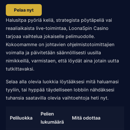
Pelaa nyt
Halusitpa pyöriä keliä, strategista pöytäpeliä vai
reaaliaikaista live-toimintaa, LoonaSpin Casino
tarjoaa vaihtelua jokaiselle pelimuodolle.
Kokoomamme on johtavien ohjelmistotoimittajien
voimalla ja päivitetään säännöllisesti uusilla
nimikkeillä, varmistaen, että löydät aina jotain uutta
tutkittavaksi.
Selaa alla olevia luokkia löytääksesi mitä haluamasi
tyyliin, tai hyppää täydelliseen lobbiin nähdäksesi
tuhansia saatavilla olevia vaihtoehtoja heti nyt.
Pelien
Peliluokka
Mitä odottaa
lukumäärä