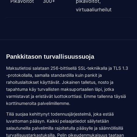
Pikavoitot
300+
pikavoitot,
virtuaaliurheilut
Pankkitason turvallisuussuoja
Maksutietosi salataan 256-bittisellä SSL-tekniikalla ja TLS 1.3
-protokollalla, samalla standardilla kuin pankit ja
rahoituslaitokset käyttävät. Jokainen talletus, nosto ja
tapahtuma käy turvallisten maksuportaalien läpi, jotka
varmistavat ja eristävät luottokorttiasi. Emme tallenna täysiä
korttinumeroita palvelimillemme.
Tiliä suojaa kehittynyt todennusjärjestelmä, joka estää
luvattoman pääsyn. Kaikki pelaajatiedot säilytetään
salautuneilla palvelimilla rajoitetulla pääsylle ja säännöllisillä
turvallisuustarkastuksilla. Pelin oikeudenmukaisuus taataan