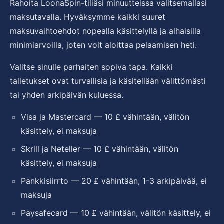
Rahoita LoonaSpin-tiliäsi minuutteissa valitsemallasi
maksutavalla. Hyväksymme kaikki suuret
maksuvaihtoehdot nopealla käsittelyllä ja alhaisilla
minimiarvoilla, joten voit aloittaa pelaamisen heti.
Valitse sinulle parhaiten sopiva tapa. Kaikki
talletukset ovat turvallisia ja käsitellään välittömästi
tai yhden arkipäivän kuluessa.
Visa ja Mastercard — 10 £ vähintään, välitön
käsittely, ei maksuja
Skrill ja Neteller — 10 £ vähintään, välitön
käsittely, ei maksuja
Pankkisiirrto — 20 £ vähintään, 1-3 arkipäivää, ei
maksuja
Paysafecard — 10 £ vähintään, välitön käsittely, ei