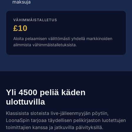
maksuja
VÄHIMMÄISTALLETUS
£10
Aloita pelaamisen välittömästi yhdellä markkinoiden
alimmista vähimmäistalletuksista.
Yli 4500 peliä käden
ulottuvilla
Klassisista sloteista live-jälleenmyyjän pöytiin,
LoonaSpin tarjoaa täydellisen pelikirjaston luotettujen
toimittajien kanssa ja jatkuvilla päivityksillä.