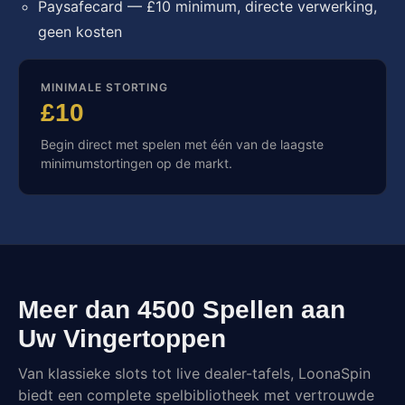
Paysafecard — £10 minimum, directe verwerking,
geen kosten
MINIMALE STORTING
£10
Begin direct met spelen met één van de laagste
minimumstortingen op de markt.
Meer dan 4500 Spellen aan
Uw Vingertoppen
Van klassieke slots tot live dealer-tafels, LoonaSpin
biedt een complete spelbibliotheek met vertrouwde