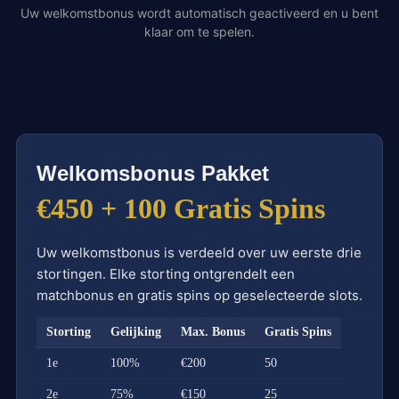
Uw welkomstbonus wordt automatisch geactiveerd en u bent
klaar om te spelen.
Welkomsbonus Pakket
€450 + 100 Gratis Spins
Uw welkomstbonus is verdeeld over uw eerste drie
stortingen. Elke storting ontgrendelt een
matchbonus en gratis spins op geselecteerde slots.
Storting
Gelijking
Max. Bonus
Gratis Spins
1e
100%
€200
50
2e
75%
€150
25