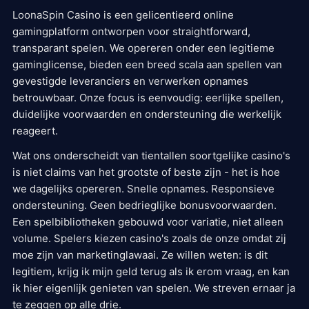
LoonaSpin Casino is een gelicentieerd online
gamingplatform ontworpen voor straightforward,
transparant spelen. We opereren onder een legitieme
gaminglicense, bieden een breed scala aan spellen van
gevestigde leveranciers en verwerken opnames
betrouwbaar. Onze focus is eenvoudig: eerlijke spellen,
duidelijke voorwaarden en ondersteuning die werkelijk
reageert.
Wat ons onderscheidt van tientallen soortgelijke casino's
is niet claims van het grootste of beste zijn - het is hoe
we dagelijks opereren. Snelle opnames. Responsieve
ondersteuning. Geen bedrieglijke bonusvoorwaarden.
Een spelbibliotheken gebouwd voor variatie, niet alleen
volume. Spelers kiezen casino's zoals de onze omdat zij
moe zijn van marketinglawaai. Ze willen weten: is dit
legitiem, krijg ik mijn geld terug als ik erom vraag, en kan
ik hier eigenlijk genieten van spelen. We streven ernaar ja
te zeggen op alle drie.