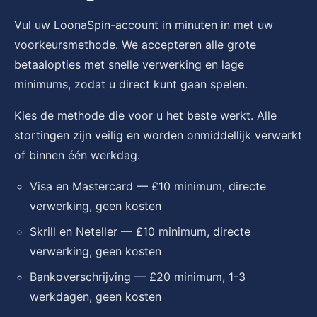
Vul uw LoonaSpin-account in minuten in met uw
voorkeursmethode. We accepteren alle grote
betaalopties met snelle verwerking en lage
minimums, zodat u direct kunt gaan spelen.
Kies de methode die voor u het beste werkt. Alle
stortingen zijn veilig en worden onmiddellijk verwerkt
of binnen één werkdag.
Visa en Mastercard — £10 minimum, directe
verwerking, geen kosten
Skrill en Neteller — £10 minimum, directe
verwerking, geen kosten
Bankoverschrijving — £20 minimum, 1-3
werkdagen, geen kosten