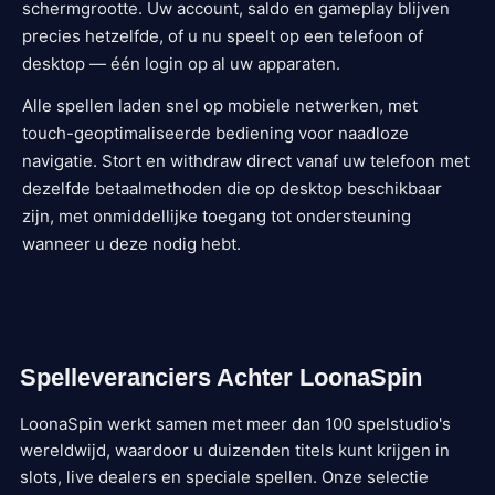
schermgrootte. Uw account, saldo en gameplay blijven
precies hetzelfde, of u nu speelt op een telefoon of
desktop — één login op al uw apparaten.
Alle spellen laden snel op mobiele netwerken, met
touch-geoptimaliseerde bediening voor naadloze
navigatie. Stort en withdraw direct vanaf uw telefoon met
dezelfde betaalmethoden die op desktop beschikbaar
zijn, met onmiddellijke toegang tot ondersteuning
wanneer u deze nodig hebt.
Spelleveranciers Achter LoonaSpin
LoonaSpin werkt samen met meer dan 100 spelstudio's
wereldwijd, waardoor u duizenden titels kunt krijgen in
slots, live dealers en speciale spellen. Onze selectie