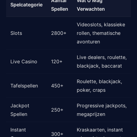
Aantal
Wat U Mag
Spelcategorie
Spellen
Verwachten
Videoslots, klassieke
Slots
2800+
rollen, thematische
avonturen
Live dealers, roulette,
Live Casino
120+
blackjack, baccarat
Roulette, blackjack,
Tafelspellen
450+
poker, craps
Jackpot
Progressive jackpots,
250+
Spellen
megaprijzen
Instant
Kraskaarten, instant
300+