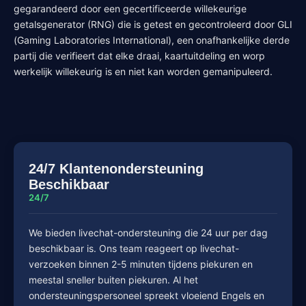
gegarandeerd door een gecertificeerde willekeurige
getalsgenerator (RNG) die is getest en gecontroleerd door GLI
(Gaming Laboratories International), een onafhankelijke derde
partij die verifieert dat elke draai, kaartuitdeling en worp
werkelijk willekeurig is en niet kan worden gemanipuleerd.
24/7 Klantenondersteuning
Beschikbaar
24/7
We bieden livechat-ondersteuning die 24 uur per dag
beschikbaar is. Ons team reageert op livechat-
verzoeken binnen 2-5 minuten tijdens piekuren en
meestal sneller buiten piekuren. Al het
ondersteuningspersoneel spreekt vloeiend Engels en